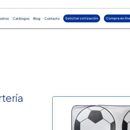
Solicitar cotización
Compra en lín
sotros
Catálogos
Blog
Contacto
rtería