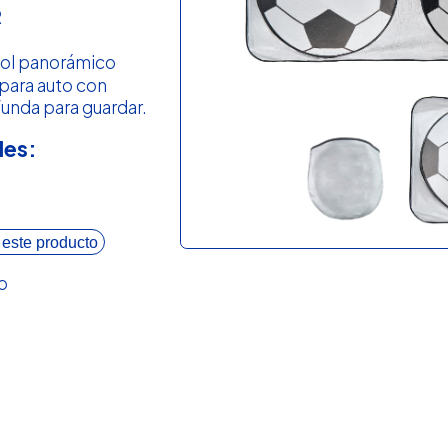
R
sol panorámico
 para auto con
funda para guardar.
les:
 este producto
o