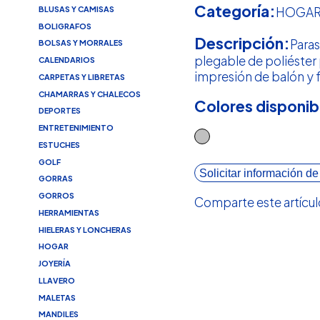
Categoría:
BLUSAS Y CAMISAS
HOGA
BOLIGRAFOS
Descripción:
Para
BOLSAS Y MORRALES
plegable de poliéster
CALENDARIOS
impresión de balón y 
CARPETAS Y LIBRETAS
CHAMARRAS Y CHALECOS
Colores disponib
DEPORTES
ENTRETENIMIENTO
ESTUCHES
GOLF
Solicitar información de
GORRAS
GORROS
Comparte este artícul
HERRAMIENTAS
HIELERAS Y LONCHERAS
HOGAR
JOYERÍA
LLAVERO
MALETAS
MANDILES