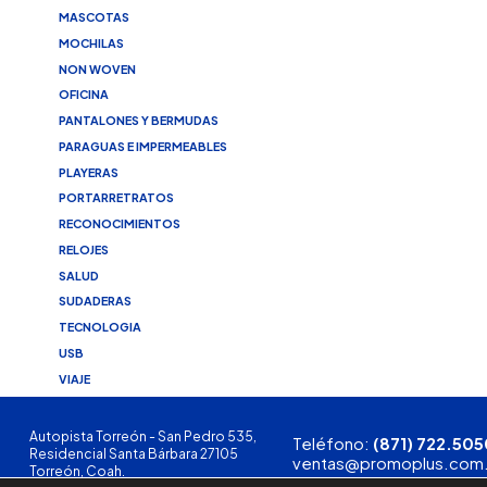
MASCOTAS
MOCHILAS
NON WOVEN
OFICINA
PANTALONES Y BERMUDAS
PARAGUAS E IMPERMEABLES
PLAYERAS
PORTARRETRATOS
RECONOCIMIENTOS
RELOJES
SALUD
SUDADERAS
TECNOLOGIA
USB
VIAJE
Autopista Torreón - San Pedro 535,
Teléfono:
(871) 722.505
Residencial Santa Bárbara 27105
ventas@promoplus.com
Torreón, Coah.