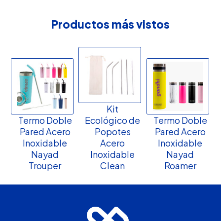
Productos más vistos
Kit
Termo Doble
Ecológico de
Termo Doble
Pared Acero
Popotes
Pared Acero
Inoxidable
Acero
Inoxidable
Nayad
Inoxidable
Nayad
Trouper
Clean
Roamer