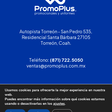
Autopista Torreón - San Pedro 535,
Residencial Santa Bárbara 27105
Torreón, Coah.
Teléfono:
(871) 722.5050
ventas@promoplus.com.mx
¡Solicita tu
cotización
!
Usamos cookies para ofrecerte la mejor experiencia en nuestra
web.
(800) 90 PROMO
Puedes encontrar más información sobre qué cookies estamos
usando o desactivarlas en los
ajustes
.