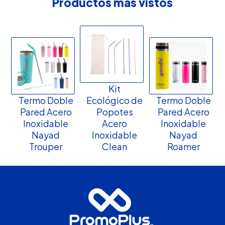
Productos más vistos
Kit
Termo Doble
Ecológico de
Termo Doble
Pared Acero
Popotes
Pared Acero
Inoxidable
Acero
Inoxidable
Nayad
Inoxidable
Nayad
Trouper
Clean
Roamer