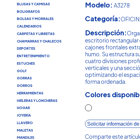
Modelo:
A3278
BLUSAS Y CAMISAS
BOLIGRAFOS
Categoría:
OFICIN
BOLSAS Y MORRALES
CALENDARIOS
Descripción:
Orga
CARPETAS Y LIBRETAS
escritorio rectangula
CHAMARRAS Y CHALECOS
cajones frontales ext
DEPORTES
humo. Su estructura s
ENTRETENIMIENTO
cuatro divisiones prof
ESTUCHES
verticales y una secci
GOLF
optimizando el espaci
GORRAS
forma ordenada.
GORROS
Colores disponib
HERRAMIENTAS
HIELERAS Y LONCHERAS
HOGAR
JOYERÍA
LLAVERO
Solicitar información de
MALETAS
Comparte este artícul
MANDILES