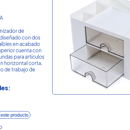
A
nizador de
r diseñado con dos
raíbles en acabado
uperior cuenta con
undas para artículos
ón horizontal corta,
o de trabajo de
les:
 este producto
o