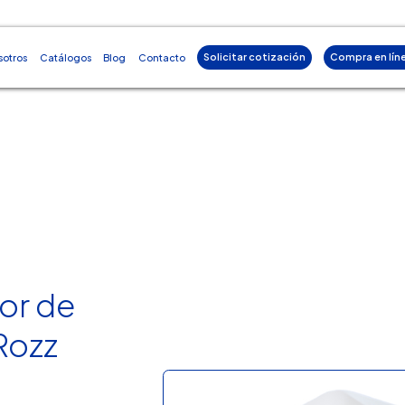
Solicitar cotización
Compra en lín
sotros
Catálogos
Blog
Contacto
or de
 Rozz