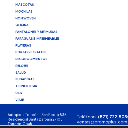
MASCOTAS
MOCHILAS
NON WOVEN
OFICINA
PANTALONES Y BERMUDAS
PARAGUAS E IMPERMEABLES
PLAYERAS
PORTARRETRATOS
RECONOCIMIENTOS
RELOJES
SALUD
SUDADERAS
TECNOLOGIA
USB
VIAJE
Autopista Torreón - San Pedro 535,
Teléfono:
(871) 722.505
Residencial Santa Bárbara 27105
ventas@promoplus.com
Torreón, Coah.