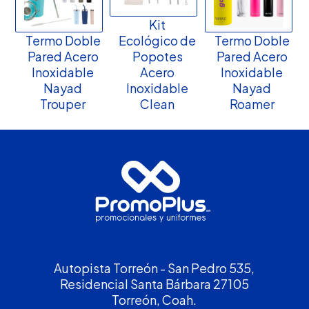
Kit
Termo Doble
Ecológico de
Termo Doble
Pared Acero
Popotes
Pared Acero
Inoxidable
Acero
Inoxidable
Nayad
Inoxidable
Nayad
Trouper
Clean
Roamer
Autopista Torreón - San Pedro 535,
Residencial Santa Bárbara 27105
Torreón, Coah.