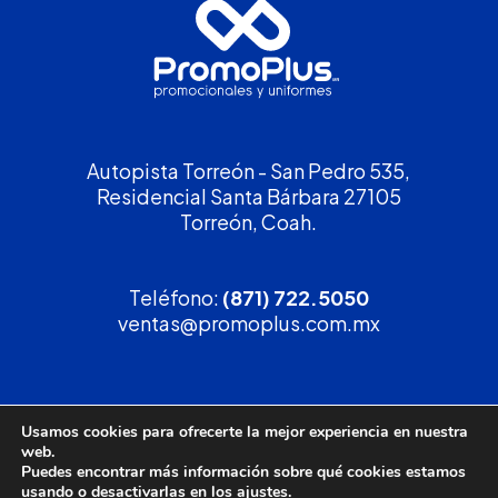
Autopista Torreón - San Pedro 535,
Residencial Santa Bárbara 27105
Torreón, Coah.
Teléfono:
(871) 722.5050
ventas@promoplus.com.mx
¡Solicita tu
cotización
!
Usamos cookies para ofrecerte la mejor experiencia en nuestra
web.
(800) 90 PROMO
Puedes encontrar más información sobre qué cookies estamos
usando o desactivarlas en los
ajustes
.