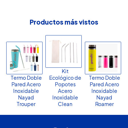
Productos más vistos
Kit
Termo Doble
Ecológico de
Termo Doble
Pared Acero
Popotes
Pared Acero
Inoxidable
Acero
Inoxidable
Nayad
Inoxidable
Nayad
Trouper
Clean
Roamer