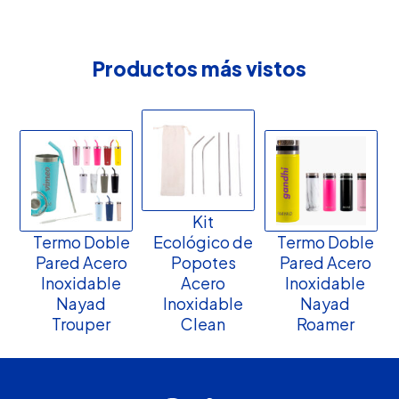
Productos más vistos
Kit
Termo Doble
Ecológico de
Termo Doble
Pared Acero
Popotes
Pared Acero
Inoxidable
Acero
Inoxidable
Nayad
Inoxidable
Nayad
Trouper
Clean
Roamer