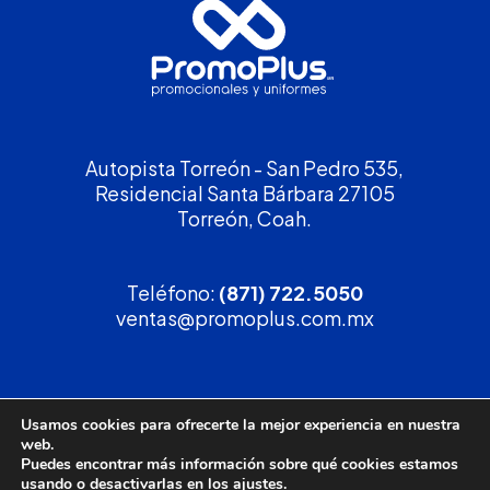
Autopista Torreón - San Pedro 535,
Residencial Santa Bárbara 27105
Torreón, Coah.
Teléfono:
(871) 722.5050
ventas@promoplus.com.mx
¡Solicita tu
cotización
!
Usamos cookies para ofrecerte la mejor experiencia en nuestra
web.
(800) 90 PROMO
Puedes encontrar más información sobre qué cookies estamos
usando o desactivarlas en los
ajustes
.