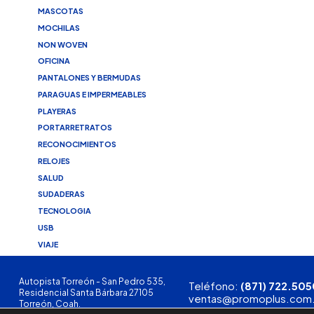
MASCOTAS
MOCHILAS
NON WOVEN
OFICINA
PANTALONES Y BERMUDAS
PARAGUAS E IMPERMEABLES
PLAYERAS
PORTARRETRATOS
RECONOCIMIENTOS
RELOJES
SALUD
SUDADERAS
TECNOLOGIA
USB
VIAJE
Autopista Torreón - San Pedro 535,
Teléfono:
(871) 722.505
Residencial Santa Bárbara 27105
ventas@promoplus.com
Torreón, Coah.