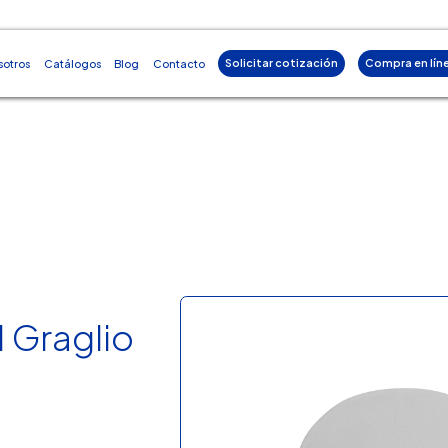
Solicitar cotización
Compra en lín
sotros
Catálogos
Blog
Contacto
 Graglio