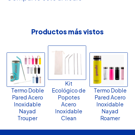
Productos más vistos
Kit
Termo Doble
Ecológico de
Termo Doble
Pared Acero
Popotes
Pared Acero
Inoxidable
Acero
Inoxidable
Nayad
Inoxidable
Nayad
Trouper
Clean
Roamer