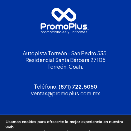
Autopista Torreón - San Pedro 535,
Residencial Santa Bárbara 27105
Torreón, Coah.
Teléfono:
(871) 722.5050
ventas@promoplus.com.mx
¡Solicita tu
cotización
!
Usamos cookies para ofrecerte la mejor experiencia en nuestra
web.