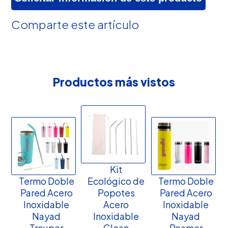
Comparte este artículo
Productos más vistos
Kit
Termo Doble
Ecológico de
Termo Doble
Pared Acero
Popotes
Pared Acero
Inoxidable
Acero
Inoxidable
Nayad
Inoxidable
Nayad
Trouper
Clean
Roamer