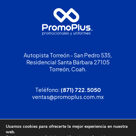
Autopista Torreón - San Pedro 535,
Residencial Santa Bárbara 27105
Torreón, Coah.
Teléfono:
(871) 722.5050
ventas@promoplus.com.mx
¡Solicita tu
cotización
!
Usamos cookies para ofrecerte la mejor experiencia en nuestra
web.