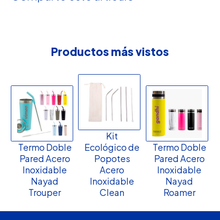
Productos más vistos
Kit
Termo Doble
Ecológico de
Termo Doble
Pared Acero
Popotes
Pared Acero
Inoxidable
Acero
Inoxidable
Nayad
Inoxidable
Nayad
Trouper
Clean
Roamer