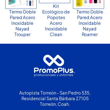
Kit
Termo Doble
Ecológico de
Termo Doble
Pared Acero
Popotes
Pared Acero
Inoxidable
Acero
Inoxidable
Nayad
Inoxidable
Nayad
Trouper
Clean
Roamer
Autopista Torreón - San Pedro 535,
Residencial Santa Bárbara 27105
Torreón, Coah.