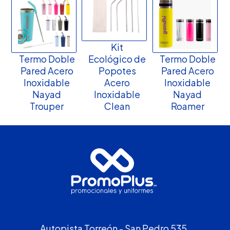
Kit
Termo Doble
Ecológico de
Termo Doble
Pared Acero
Popotes
Pared Acero
Inoxidable
Acero
Inoxidable
Nayad
Inoxidable
Nayad
Trouper
Clean
Roamer
Autopista Torreón - San Pedro 535,