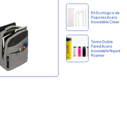
Kit Ecológico de
Popotes Acero
Inoxidable Clean
Termo Doble
Pared Acero
Inoxidable Nayad
Roamer