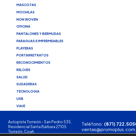
MASCOTAS
MOCHILAS
NON WOVEN
OFICINA
PANTALONES Y BERMUDAS
PARAGUAS E IMPERMEABLES
PLAYERAS
PORTARRETRATOS
RECONOCIMIENTOS
RELOJES
SALUD
SUDADERAS
TECNOLOGIA
USB
VIAJE
Autopista Torreón - San Pedro 535,
Teléfono:
(871) 722.505
Residencial Santa Bárbara 27105
ventas@promoplus.com
Torreón, Coah.