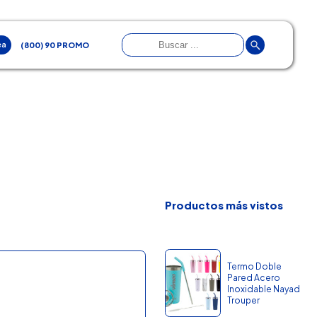
ea
(800) 90 PROMO
Productos más vistos
Termo Doble
Pared Acero
Inoxidable Nayad
Trouper