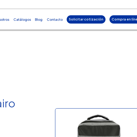
Solicitar cotización
Compra en lín
sotros
Catálogos
Blog
Contacto
iro