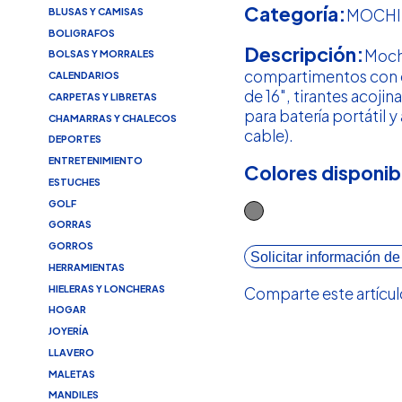
Categoría:
BLUSAS Y CAMISAS
MOCHI
BOLIGRAFOS
Descripción:
Mochi
BOLSAS Y MORRALES
compartimentos con 
CALENDARIOS
de 16", tirantes acojin
CARPETAS Y LIBRETAS
para batería portátil y
CHAMARRAS Y CHALECOS
cable).
DEPORTES
ENTRETENIMIENTO
Colores disponib
ESTUCHES
GOLF
GORRAS
GORROS
Solicitar información de
HERRAMIENTAS
HIELERAS Y LONCHERAS
Comparte este artícul
HOGAR
JOYERÍA
LLAVERO
MALETAS
MANDILES