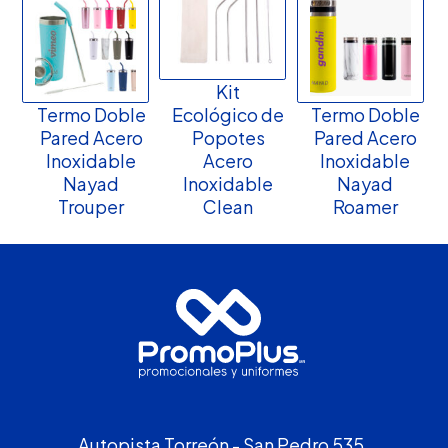
Kit
Termo Doble
Ecológico de
Termo Doble
Pared Acero
Popotes
Pared Acero
Inoxidable
Acero
Inoxidable
Nayad
Inoxidable
Nayad
Trouper
Clean
Roamer
Autopista Torreón - San Pedro 535,