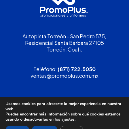
Autopista Torreón - San Pedro 535,
Residencial Santa Bárbara 27105
Torreón, Coah.
Teléfono:
(871) 722.5050
ventas@promoplus.com.mx
¡Solicita tu
cotización
!
Usamos cookies para ofrecerte la mejor experiencia en nuestra
web.
(800) 90 PROMO
Puedes encontrar más información sobre qué cookies estamos
usando o desactivarlas en los
ajustes
.