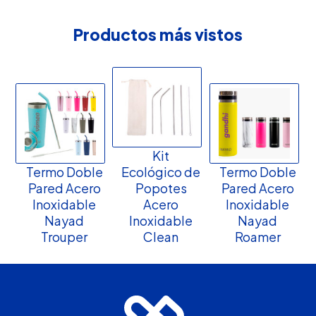
Productos más vistos
Kit
Termo Doble
Ecológico de
Termo Doble
Pared Acero
Popotes
Pared Acero
Inoxidable
Acero
Inoxidable
Nayad
Inoxidable
Nayad
Trouper
Clean
Roamer