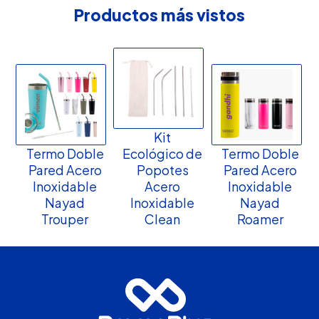
Productos más vistos
Kit
Termo Doble
Ecológico de
Termo Doble
Pared Acero
Popotes
Pared Acero
Inoxidable
Acero
Inoxidable
Nayad
Inoxidable
Nayad
Trouper
Clean
Roamer