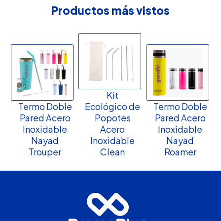
Productos más vistos
Kit
Termo Doble
Ecológico de
Termo Doble
Pared Acero
Popotes
Pared Acero
Inoxidable
Acero
Inoxidable
Nayad
Inoxidable
Nayad
Trouper
Clean
Roamer