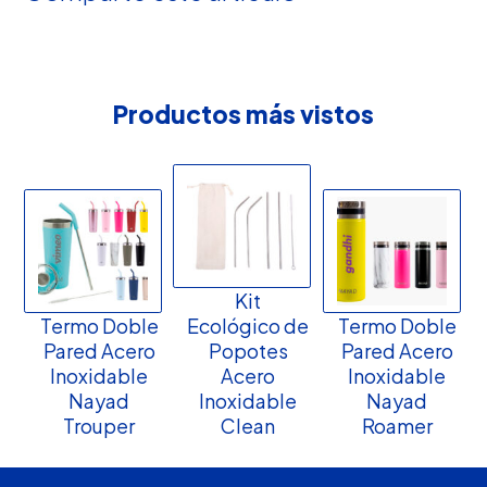
Productos más vistos
Kit
Termo Doble
Ecológico de
Termo Doble
Pared Acero
Popotes
Pared Acero
Inoxidable
Acero
Inoxidable
Nayad
Inoxidable
Nayad
Trouper
Clean
Roamer