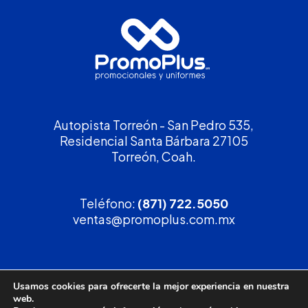
Autopista Torreón - San Pedro 535,
Residencial Santa Bárbara 27105
Torreón, Coah.
Teléfono:
(871) 722.5050
ventas@promoplus.com.mx
¡Solicita tu
cotización
!
Usamos cookies para ofrecerte la mejor experiencia en nuestra
web.