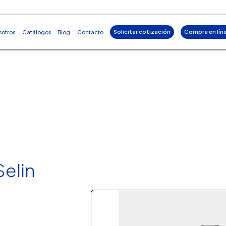
Solicitar cotización
Compra en lín
sotros
Catálogos
Blog
Contacto
elin