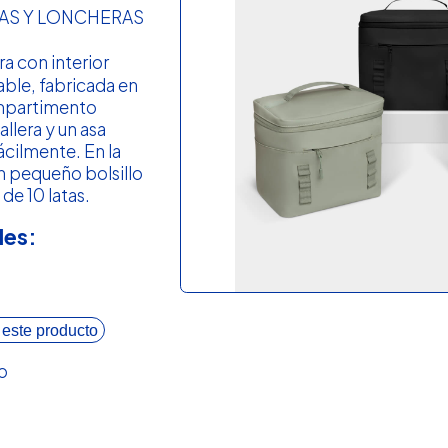
RAS Y LONCHERAS
ra con interior
ble, fabricada en
ompartimento
llera y un asa
fácilmente. En la
n pequeño bolsillo
de 10 latas.
les:
 este producto
o