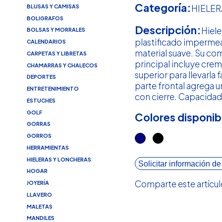
Categoría:
BLUSAS Y CAMISAS
HIELE
BOLIGRAFOS
Descripción:
Hiele
BOLSAS Y MORRALES
plastificado impermea
CALENDARIOS
material suave. Su c
CARPETAS Y LIBRETAS
principal incluye crema
CHAMARRAS Y CHALECOS
superior para llevarla 
DEPORTES
parte frontal agrega u
ENTRETENIMIENTO
con cierre. Capacidad 
ESTUCHES
GOLF
Colores disponib
GORRAS
GORROS
HERRAMIENTAS
HIELERAS Y LONCHERAS
Solicitar información de
HOGAR
Comparte este artícul
JOYERÍA
LLAVERO
MALETAS
MANDILES