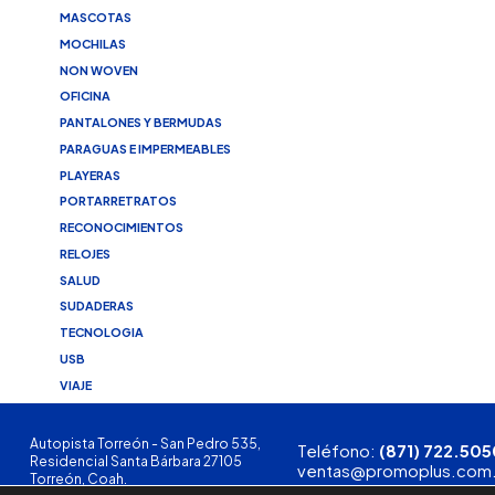
MASCOTAS
MOCHILAS
NON WOVEN
OFICINA
PANTALONES Y BERMUDAS
PARAGUAS E IMPERMEABLES
PLAYERAS
PORTARRETRATOS
RECONOCIMIENTOS
RELOJES
SALUD
SUDADERAS
TECNOLOGIA
USB
VIAJE
Autopista Torreón - San Pedro 535,
Teléfono:
(871) 722.505
Residencial Santa Bárbara 27105
ventas@promoplus.com
Torreón, Coah.