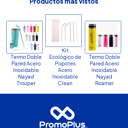
Productos más vistos
Kit
Termo Doble
Ecológico de
Termo Doble
Pared Acero
Popotes
Pared Acero
Inoxidable
Acero
Inoxidable
Nayad
Inoxidable
Nayad
Trouper
Clean
Roamer