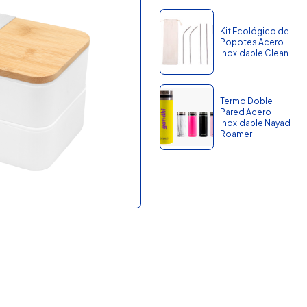
Kit Ecológico de
Popotes Acero
Inoxidable Clean
Termo Doble
Pared Acero
Inoxidable Nayad
Roamer