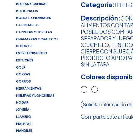
Categoría:
BLUSAS Y CAMISAS
HIELE
BOLIGRAFOS
Descripción:
CON
BOLSAS Y MORRALES
ALIMENTOS CON TAP
CALENDARIOS
POSEE DOS COMPAR
CARPETAS Y LIBRETAS
SEPARADOR Y JUEGO
CHAMARRAS Y CHALECOS
(CUCHILLO, TENEDO
DEPORTES
CIERRE CON SUJECIÃ
ENTRETENIMIENTO
PRODUCTO APTO P
ESTUCHES
SIN LA TAPA.
GOLF
GORRAS
Colores disponib
GORROS
HERRAMIENTAS
HIELERAS Y LONCHERAS
HOGAR
Solicitar información de
JOYERÍA
Comparte este artícul
LLAVERO
MALETAS
MANDILES