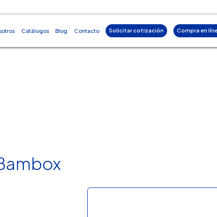
Solicitar cotización
Compra en lín
sotros
Catálogos
Blog
Contacto
 Bambox