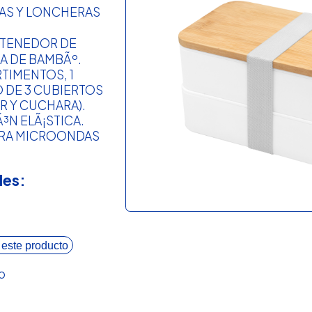
RAS Y LONCHERAS
TENEDOR DE
A DE BAMBÃº.
TIMENTOS, 1
 DE 3 CUBIERTOS
R Y CUCHARA).
³N ELÃ¡STICA.
ARA MICROONDAS
les:
 este producto
o