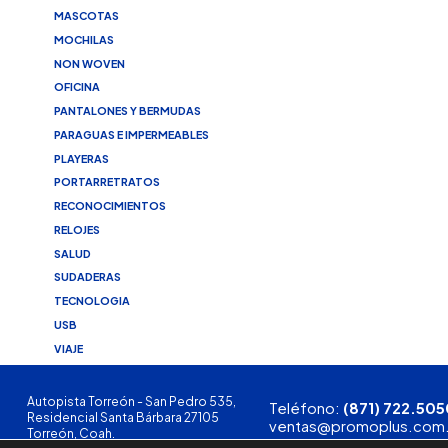
MASCOTAS
MOCHILAS
NON WOVEN
OFICINA
PANTALONES Y BERMUDAS
PARAGUAS E IMPERMEABLES
PLAYERAS
PORTARRETRATOS
RECONOCIMIENTOS
RELOJES
SALUD
SUDADERAS
TECNOLOGIA
USB
VIAJE
Autopista Torreón - San Pedro 535,
Teléfono:
(871) 722.505
Residencial Santa Bárbara 27105
ventas@promoplus.com
Torreón, Coah.