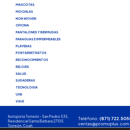
MASCOTAS
MOCHILAS
NON WOVEN
OFICINA
PANTALONES Y BERMUDAS
PARAGUAS E IMPERMEABLES
PLAYERAS
PORTARRETRATOS
RECONOCIMIENTOS
RELOJES
SALUD
SUDADERAS
TECNOLOGIA
USB
VIAJE
Autopista Torreón - San Pedro 535,
Teléfono:
(871) 722.505
Residencial Santa Bárbara 27105
ventas@promoplus.com
Torreón, Coah.