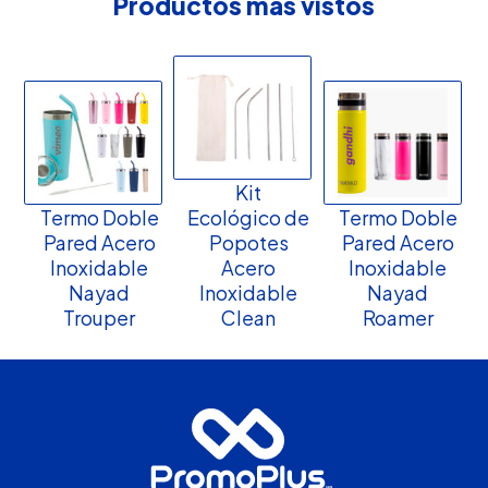
Productos más vistos
Kit
Termo Doble
Ecológico de
Termo Doble
Pared Acero
Popotes
Pared Acero
Inoxidable
Acero
Inoxidable
Nayad
Inoxidable
Nayad
Trouper
Clean
Roamer