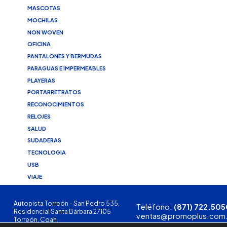
MASCOTAS
MOCHILAS
NON WOVEN
OFICINA
PANTALONES Y BERMUDAS
PARAGUAS E IMPERMEABLES
PLAYERAS
PORTARRETRATOS
RECONOCIMIENTOS
RELOJES
SALUD
SUDADERAS
TECNOLOGIA
USB
VIAJE
Autopista Torreón - San Pedro 535,
Teléfono:
(871) 722.505
Residencial Santa Bárbara 27105
ventas@promoplus.com
Torreón, Coah.