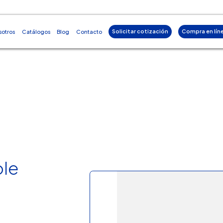
Solicitar cotización
Compra en lín
sotros
Catálogos
Blog
Contacto
ole