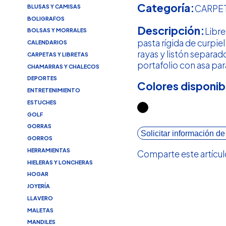
Categoría:
BLUSAS Y CAMISAS
CARPET
BOLIGRAFOS
Descripción:
Libre
BOLSAS Y MORRALES
pasta rígida de curpiel
CALENDARIOS
rayas y listón separad
CARPETAS Y LIBRETAS
portafolio con asa par
CHAMARRAS Y CHALECOS
DEPORTES
Colores disponib
ENTRETENIMIENTO
ESTUCHES
GOLF
GORRAS
Solicitar información de
GORROS
HERRAMIENTAS
Comparte este artícul
HIELERAS Y LONCHERAS
HOGAR
JOYERÍA
LLAVERO
MALETAS
MANDILES