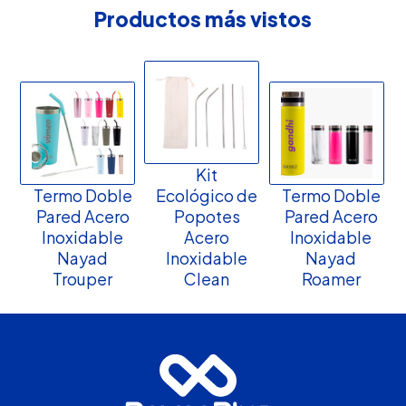
Productos más vistos
Kit
Termo Doble
Ecológico de
Termo Doble
Pared Acero
Popotes
Pared Acero
Inoxidable
Acero
Inoxidable
Nayad
Inoxidable
Nayad
Trouper
Clean
Roamer