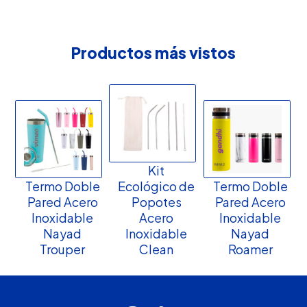
Productos más vistos
Kit
Termo Doble
Ecológico de
Termo Doble
Pared Acero
Popotes
Pared Acero
Inoxidable
Acero
Inoxidable
Nayad
Inoxidable
Nayad
Trouper
Clean
Roamer