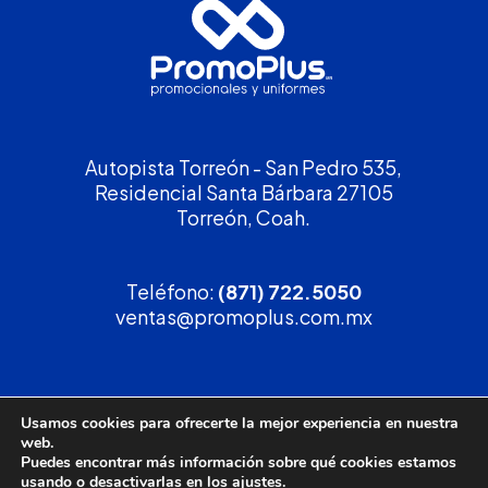
Autopista Torreón - San Pedro 535,
Residencial Santa Bárbara 27105
Torreón, Coah.
Teléfono:
(871) 722.5050
ventas@promoplus.com.mx
¡Solicita tu
cotización
!
Usamos cookies para ofrecerte la mejor experiencia en nuestra
web.
(800) 90 PROMO
Puedes encontrar más información sobre qué cookies estamos
usando o desactivarlas en los
ajustes
.