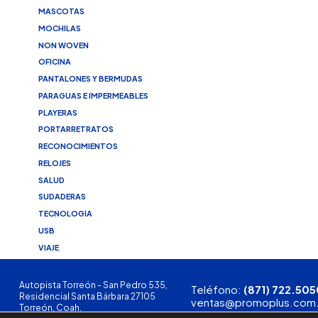
MASCOTAS
MOCHILAS
NON WOVEN
OFICINA
PANTALONES Y BERMUDAS
PARAGUAS E IMPERMEABLES
PLAYERAS
PORTARRETRATOS
RECONOCIMIENTOS
RELOJES
SALUD
SUDADERAS
TECNOLOGIA
USB
VIAJE
Autopista Torreón - San Pedro 535,
Teléfono:
(871) 722.505
Residencial Santa Bárbara 27105
ventas@promoplus.com
Torreón, Coah.