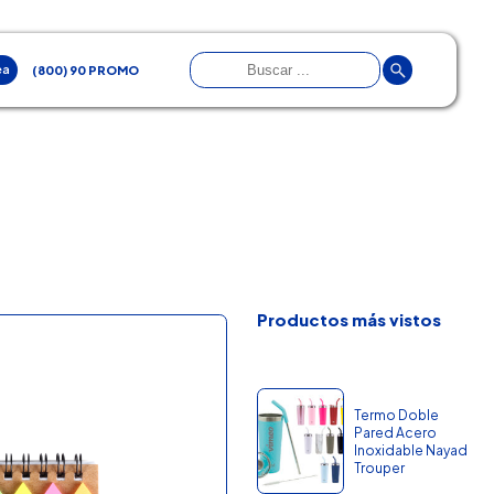
ea
(800) 90 PROMO
Productos más vistos
Termo Doble
Pared Acero
Inoxidable Nayad
Trouper