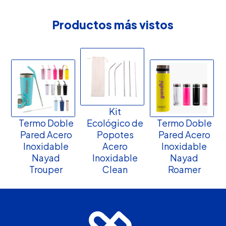
Productos más vistos
Kit
Termo Doble
Ecológico de
Termo Doble
Pared Acero
Popotes
Pared Acero
Inoxidable
Acero
Inoxidable
Nayad
Inoxidable
Nayad
Trouper
Clean
Roamer