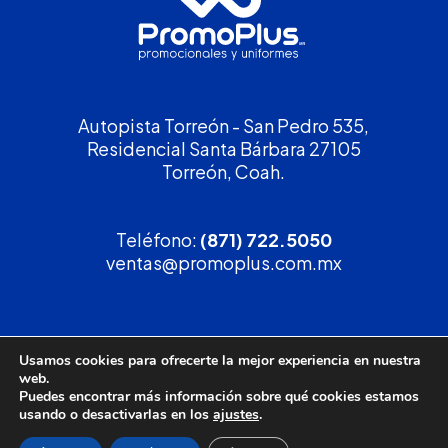
Autopista Torreón - San Pedro 535,
Residencial Santa Bárbara 27105
Torreón, Coah.
Teléfono:
(871) 722.5050
ventas@promoplus.com.mx
¡Solicita tu
cotización
!
Usamos cookies para ofrecerte la mejor experiencia en nuestra
web.
(800) 90 PROMO
Puedes encontrar más información sobre qué cookies estamos
usando o desactivarlas en los
ajustes
.