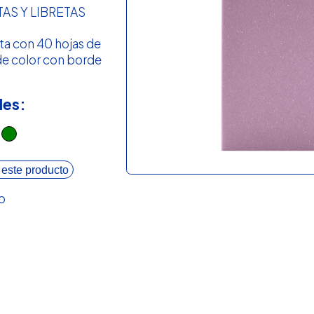
AS Y LIBRETAS
ta con 40 hojas de
 de color con borde
les:
 este producto
o