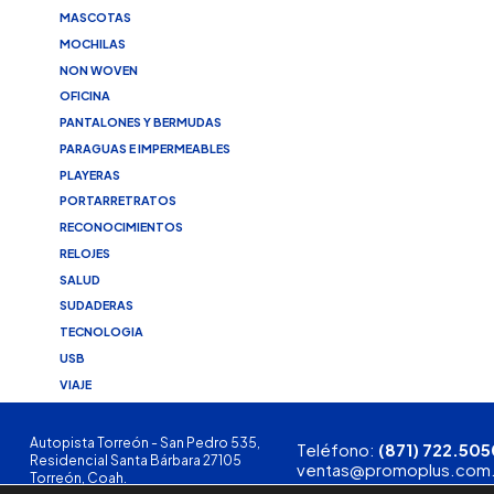
MASCOTAS
MOCHILAS
NON WOVEN
OFICINA
PANTALONES Y BERMUDAS
PARAGUAS E IMPERMEABLES
PLAYERAS
PORTARRETRATOS
RECONOCIMIENTOS
RELOJES
SALUD
SUDADERAS
TECNOLOGIA
USB
VIAJE
Autopista Torreón - San Pedro 535,
Teléfono:
(871) 722.505
Residencial Santa Bárbara 27105
ventas@promoplus.com
Torreón, Coah.