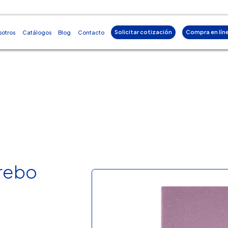
Solicitar cotización
Compra en lín
sotros
Catálogos
Blog
Contacto
erebo