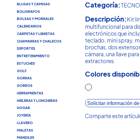
Categoría:
BLUSAS Y CAMISAS
TECNO
BOLIGRAFOS
Descripción:
Kit l
BOLSAS Y MORRALES
multifuncional para di
CALENDARIOS
electrónicos que inclu
CARPETAS Y LIBRETAS
teclado, mini spray, mi
CHAMARRAS Y CHALECOS
brochas, dos extensor
DEPORTES
cámara, una llave para
ENTRETENIMIENTO
extractores.
ESTUCHES
GOLF
Colores disponib
GORRAS
GORROS
HERRAMIENTAS
HIELERAS Y LONCHERAS
Solicitar información de
HOGAR
Comparte este artícul
JOYERÍA
LLAVERO
MALETAS
MANDILES