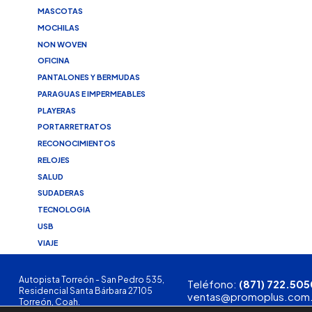
MASCOTAS
MOCHILAS
NON WOVEN
OFICINA
PANTALONES Y BERMUDAS
PARAGUAS E IMPERMEABLES
PLAYERAS
PORTARRETRATOS
RECONOCIMIENTOS
RELOJES
SALUD
SUDADERAS
TECNOLOGIA
USB
VIAJE
Autopista Torreón - San Pedro 535,
Teléfono:
(871) 722.505
Residencial Santa Bárbara 27105
ventas@promoplus.com
Torreón, Coah.