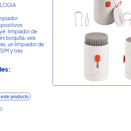
LOGIA
impiador
spositivos
ye: limpiador de
ni boquilla, seis
es, un limpiador de
 SIM y tres
les:
 este producto
o