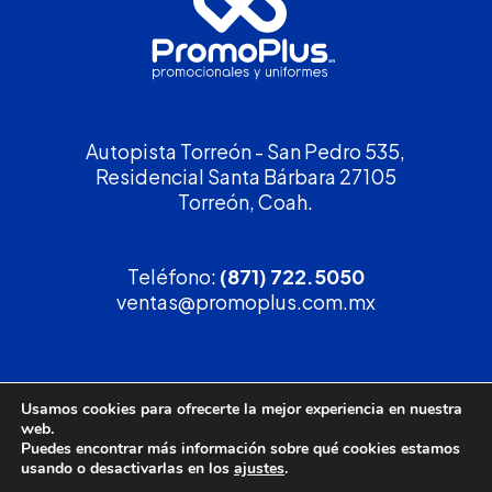
Autopista Torreón - San Pedro 535,
Residencial Santa Bárbara 27105
Torreón, Coah.
Teléfono:
(871) 722.5050
ventas@promoplus.com.mx
¡Solicita tu
cotización
!
Usamos cookies para ofrecerte la mejor experiencia en nuestra
web.
(800) 90 PROMO
Puedes encontrar más información sobre qué cookies estamos
usando o desactivarlas en los
ajustes
.