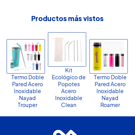
Productos más vistos
Kit
Termo Doble
Ecológico de
Termo Doble
Pared Acero
Popotes
Pared Acero
Inoxidable
Acero
Inoxidable
Nayad
Inoxidable
Nayad
Trouper
Clean
Roamer