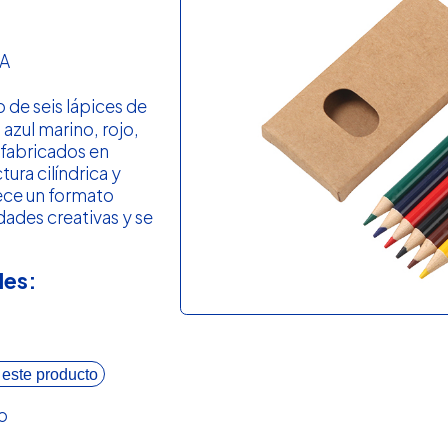
A
 de seis lápices de
 azul marino, rojo,
) fabricados en
ura cilíndrica y
rece un formato
ades creativas y se
.
les:
 este producto
o