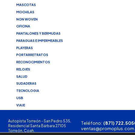
MASCOTAS
MOCHILAS
NON WOVEN
OFICINA
PANTALONES Y BERMUDAS
PARAGUAS E IMPERMEABLES
PLAYERAS
PORTARRETRATOS
RECONOCIMIENTOS
RELOJES
SALUD
SUDADERAS
TECNOLOGIA
USB
VIAJE
Autopista Torreón - San Pedro 535,
Teléfono:
(871) 722.505
Residencial Santa Bárbara 27105
ventas@promoplus.com
Torreón, Coah.