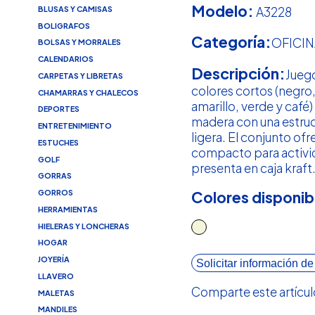
Modelo:
A3228
BLUSAS Y CAMISAS
BOLIGRAFOS
Categoría:
OFICIN
BOLSAS Y MORRALES
CALENDARIOS
Descripción:
Juego
CARPETAS Y LIBRETAS
colores cortos (negro,
CHAMARRAS Y CHALECOS
amarillo, verde y café
DEPORTES
madera con una estruct
ENTRETENIMIENTO
ligera. El conjunto of
ESTUCHES
compacto para activid
GOLF
presenta en caja kraft
GORRAS
GORROS
Colores disponib
HERRAMIENTAS
HIELERAS Y LONCHERAS
HOGAR
JOYERÍA
Solicitar información de
LLAVERO
Comparte este artícul
MALETAS
MANDILES