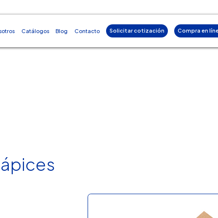
Solicitar cotización
Compra en lín
sotros
Catálogos
Blog
Contacto
Lápices