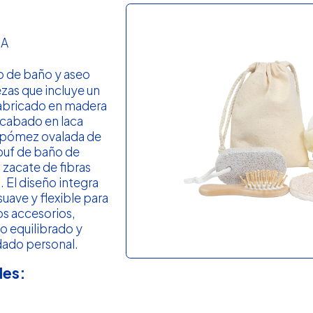
ZA
o de baño y aseo
zas que incluye un
fabricado en madera
cabado en laca
a pómez ovalada de
 puf de baño de
 zacate de fibras
. El diseño integra
uave y flexible para
os accesorios,
o equilibrado y
dado personal.
les: