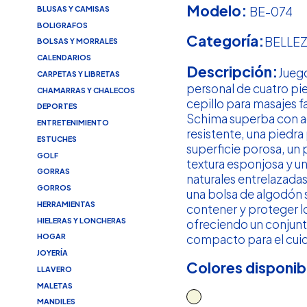
Modelo:
BE-074
BLUSAS Y CAMISAS
BOLIGRAFOS
Categoría:
BELLE
BOLSAS Y MORRALES
CALENDARIOS
Descripción:
Jueg
CARPETAS Y LIBRETAS
personal de cuatro pie
CHAMARRAS Y CHALECOS
cepillo para masajes 
DEPORTES
Schima superba con a
ENTRETENIMIENTO
resistente, una piedr
ESTUCHES
superficie porosa, un
GOLF
textura esponjosa y un
GORRAS
naturales entrelazadas
GORROS
una bolsa de algodón s
HERRAMIENTAS
contener y proteger l
HIELERAS Y LONCHERAS
ofreciendo un conjunt
compacto para el cui
HOGAR
JOYERÍA
Colores disponib
LLAVERO
MALETAS
MANDILES