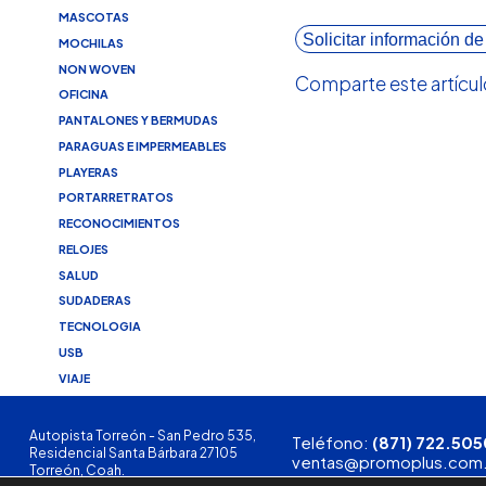
MASCOTAS
Solicitar información de
MOCHILAS
NON WOVEN
Comparte este artícul
OFICINA
PANTALONES Y BERMUDAS
PARAGUAS E IMPERMEABLES
PLAYERAS
PORTARRETRATOS
RECONOCIMIENTOS
RELOJES
SALUD
SUDADERAS
TECNOLOGIA
USB
VIAJE
Autopista Torreón - San Pedro 535,
Teléfono:
(871) 722.505
Residencial Santa Bárbara 27105
ventas@promoplus.com
Torreón, Coah.