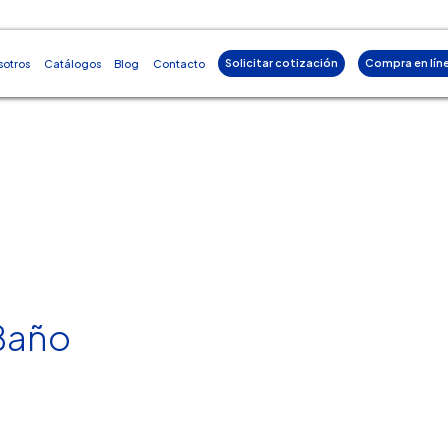
Solicitar cotización
Compra en lín
sotros
Catálogos
Blog
Contacto
Baño