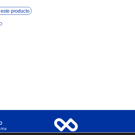
 este producto
o
0
.mx