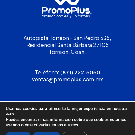
Autopista Torreón - San Pedro 535,
Residencial Santa Bárbara 27105
Torreón, Coah.
Teléfono:
(871) 722.5050
ventas@promoplus.com.mx
¡Solicita tu
cotización
!
Usamos cookies para ofrecerte la mejor experiencia en nuestra
web.
(800) 90 PROMO
Puedes encontrar más información sobre qué cookies estamos
usando o desactivarlas en los
ajustes
.