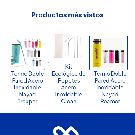
Productos más vistos
Kit
Termo Doble
Ecológico de
Termo Doble
Pared Acero
Popotes
Pared Acero
Inoxidable
Acero
Inoxidable
Nayad
Inoxidable
Nayad
Trouper
Clean
Roamer