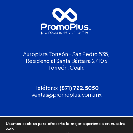
Autopista Torreón - San Pedro 535,
Residencial Santa Bárbara 27105
Torreón, Coah.
Teléfono:
(871) 722.5050
ventas@promoplus.com.mx
¡Solicita tu
cotización
!
Usamos cookies para ofrecerte la mejor experiencia en nuestra
web.