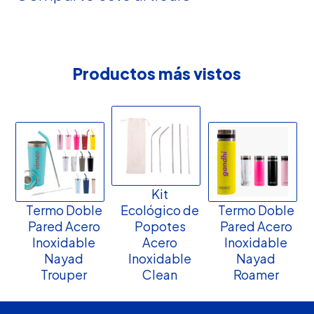
Productos más vistos
Kit
Termo Doble
Ecológico de
Termo Doble
Pared Acero
Popotes
Pared Acero
Inoxidable
Acero
Inoxidable
Nayad
Inoxidable
Nayad
Trouper
Clean
Roamer