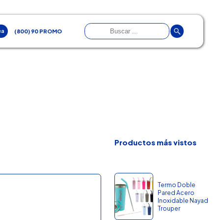
ea
(800) 90 PROMO
Productos más vistos
Termo Doble
Pared Acero
Inoxidable Nayad
Trouper