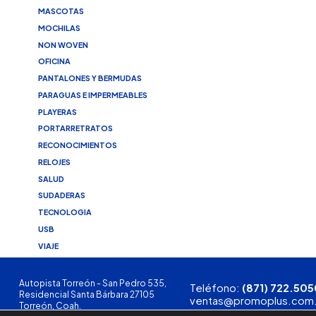
MASCOTAS
MOCHILAS
NON WOVEN
OFICINA
PANTALONES Y BERMUDAS
PARAGUAS E IMPERMEABLES
PLAYERAS
PORTARRETRATOS
RECONOCIMIENTOS
RELOJES
SALUD
SUDADERAS
TECNOLOGIA
USB
VIAJE
Autopista Torreón - San Pedro 535,
Teléfono:
(871) 722.505
Residencial Santa Bárbara 27105
ventas@promoplus.com
Torreón, Coah.