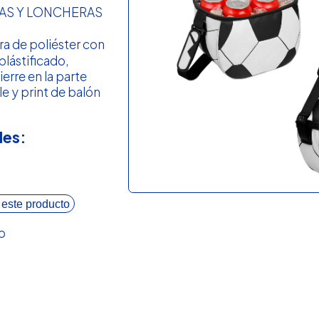
RAS Y LONCHERAS
ra de poliéster con
plástificado,
rre en la parte
le y print de balón
les:
 este producto
o