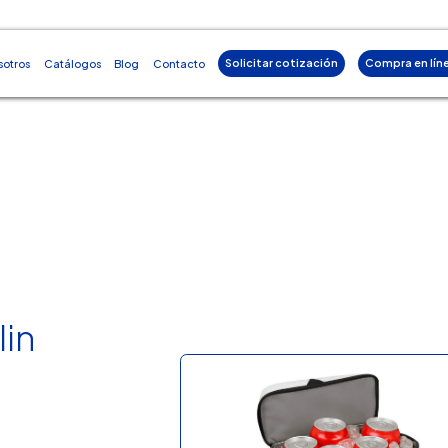
Solicitar cotización
Compra en lín
sotros
Catálogos
Blog
Contacto
lin