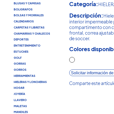
Categoría:
BLUSAS Y CAMISAS
HIELE
BOLIGRAFOS
Descripción:
Hiele
BOLSAS Y MORRALES
interior impermeable 
CALENDARIOS
compartimento con cie
CARPETAS Y LIBRETAS
frontal, correa ajustab
CHAMARRAS Y CHALECOS
de soccer.
DEPORTES
ENTRETENIMIENTO
Colores disponib
ESTUCHES
GOLF
GORRAS
GORROS
Solicitar información de
HERRAMIENTAS
HIELERAS Y LONCHERAS
Comparte este artícul
HOGAR
JOYERÍA
LLAVERO
MALETAS
MANDILES