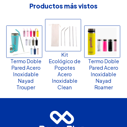
Productos más vistos
Kit
Termo Doble
Ecológico de
Termo Doble
Pared Acero
Popotes
Pared Acero
Inoxidable
Acero
Inoxidable
Nayad
Inoxidable
Nayad
Trouper
Clean
Roamer