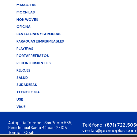
MASCOTAS
MOCHILAS
NON WOVEN
OFICINA
PANTALONES Y BERMUDAS
PARAGUAS E IMPERMEABLES
PLAYERAS
PORTARRETRATOS
RECONOCIMIENTOS
RELOJES
SALUD
SUDADERAS
TECNOLOGIA
USB
VIAJE
Autopista Torreón - San Pedro 535,
Teléfono:
(871) 722.505
Residencial Santa Bárbara 27105
ventas@promoplus.com
Torreón, Coah.