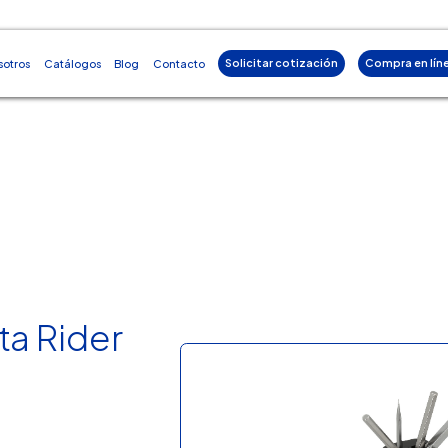
Solicitar cotización
Compra en lín
sotros
Catálogos
Blog
Contacto
ta Rider