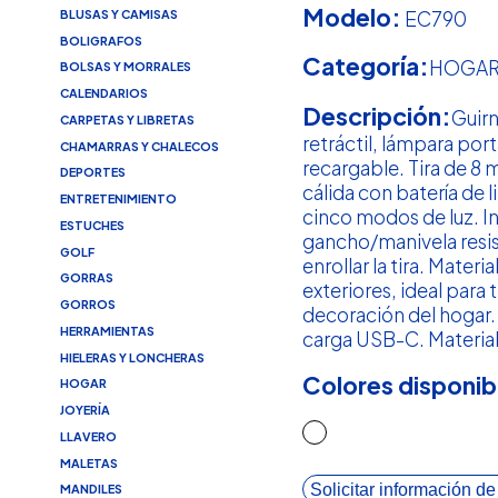
Modelo:
EC790
BLUSAS Y CAMISAS
BOLIGRAFOS
Categoría:
HOGA
BOLSAS Y MORRALES
CALENDARIOS
Descripción:
Guirn
CARPETAS Y LIBRETAS
retráctil, lámpara portá
CHAMARRAS Y CHALECOS
recargable. Tira de 8 
DEPORTES
cálida con batería de l
ENTRETENIMIENTO
cinco modos de luz. I
ESTUCHES
gancho/manivela resis
GOLF
enrollar la tira. Materi
GORRAS
exteriores, ideal para
GORROS
decoración del hogar.
HERRAMIENTAS
carga USB-C. Material
HIELERAS Y LONCHERAS
Colores disponib
HOGAR
JOYERÍA
LLAVERO
MALETAS
Solicitar información de
MANDILES