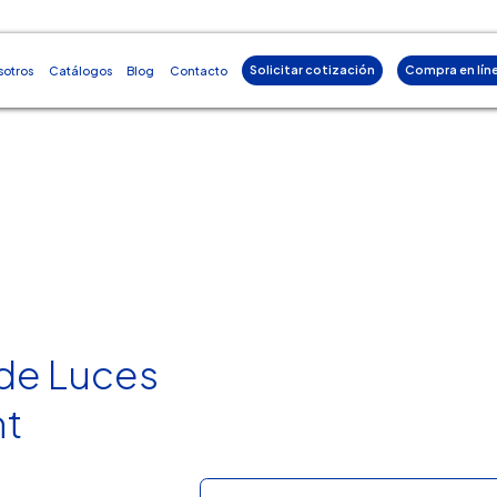
Solicitar cotización
Compra en lín
sotros
Catálogos
Blog
Contacto
 de Luces
nt