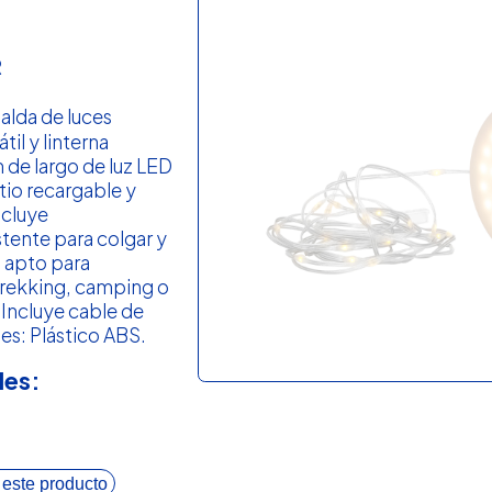
R
alda de luces
til y linterna
m de largo de luz LED
itio recargable y
ncluye
tente para colgar y
al apto para
 trekking, camping o
 Incluye cable de
es: Plástico ABS.
les:
 este producto