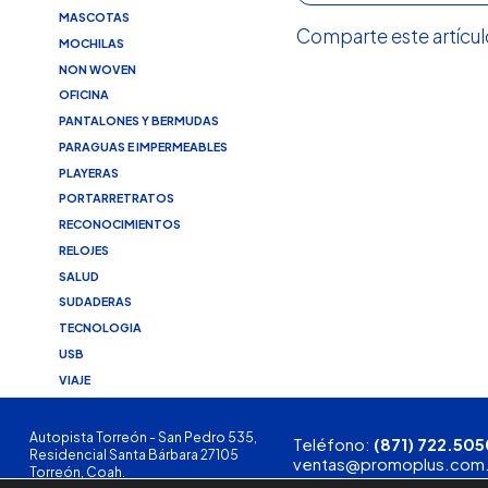
MASCOTAS
Comparte este artícul
MOCHILAS
NON WOVEN
OFICINA
PANTALONES Y BERMUDAS
PARAGUAS E IMPERMEABLES
PLAYERAS
PORTARRETRATOS
RECONOCIMIENTOS
RELOJES
SALUD
SUDADERAS
TECNOLOGIA
USB
VIAJE
Autopista Torreón - San Pedro 535,
Teléfono:
(871) 722.505
Residencial Santa Bárbara 27105
ventas@promoplus.com
Torreón, Coah.