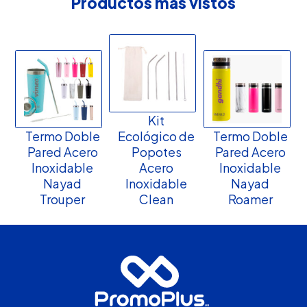
Productos más vistos
Kit
Termo Doble
Ecológico de
Termo Doble
Pared Acero
Popotes
Pared Acero
Inoxidable
Acero
Inoxidable
Nayad
Inoxidable
Nayad
Trouper
Clean
Roamer