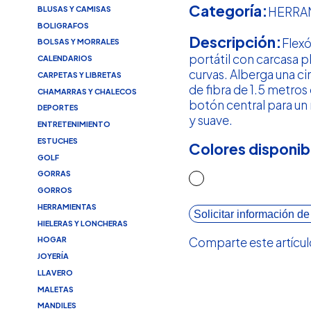
Categoría:
BLUSAS Y CAMISAS
HERRA
BOLIGRAFOS
Descripción:
Flexó
BOLSAS Y MORRALES
portátil con carcasa p
CALENDARIOS
curvas. Alberga una ci
CARPETAS Y LIBRETAS
de fibra de 1.5 metros
CHAMARRAS Y CHALECOS
botón central para un
DEPORTES
y suave.
ENTRETENIMIENTO
ESTUCHES
Colores disponib
GOLF
GORRAS
GORROS
HERRAMIENTAS
Solicitar información de
HIELERAS Y LONCHERAS
Comparte este artícul
HOGAR
JOYERÍA
LLAVERO
MALETAS
MANDILES