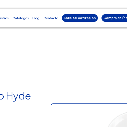
Solicitar cotización
Compra en lín
sotros
Catálogos
Blog
Contacto
o Hyde