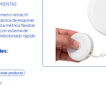
MIENTAS
metro retráctil
lástica de esquinas
nta métrica flexible
 con sistema de
 rebobinado rápido
les:
 este producto
o