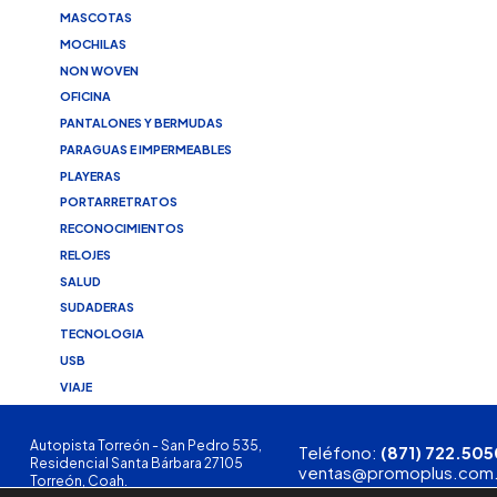
MASCOTAS
MOCHILAS
NON WOVEN
OFICINA
PANTALONES Y BERMUDAS
PARAGUAS E IMPERMEABLES
PLAYERAS
PORTARRETRATOS
RECONOCIMIENTOS
RELOJES
SALUD
SUDADERAS
TECNOLOGIA
USB
VIAJE
Autopista Torreón - San Pedro 535,
Teléfono:
(871) 722.505
Residencial Santa Bárbara 27105
ventas@promoplus.com
Torreón, Coah.