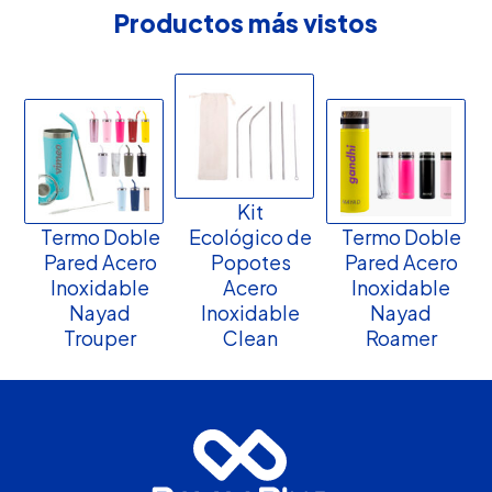
Productos más vistos
Kit
Termo Doble
Ecológico de
Termo Doble
Pared Acero
Popotes
Pared Acero
Inoxidable
Acero
Inoxidable
Nayad
Inoxidable
Nayad
Trouper
Clean
Roamer