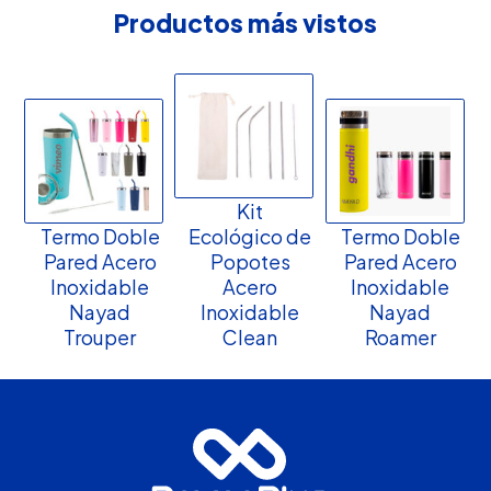
Productos más vistos
Kit
Termo Doble
Ecológico de
Termo Doble
Pared Acero
Popotes
Pared Acero
Inoxidable
Acero
Inoxidable
Nayad
Inoxidable
Nayad
Trouper
Clean
Roamer