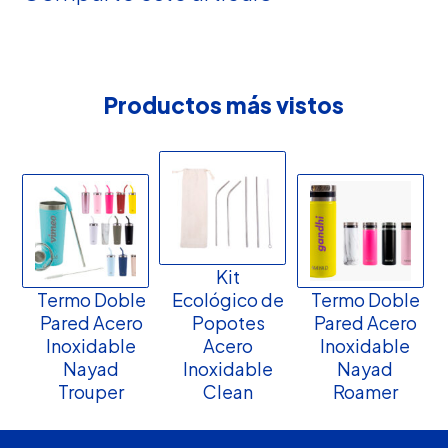
Productos más vistos
Kit
Termo Doble
Ecológico de
Termo Doble
Pared Acero
Popotes
Pared Acero
Inoxidable
Acero
Inoxidable
Nayad
Inoxidable
Nayad
Trouper
Clean
Roamer