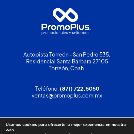
Autopista Torreón - San Pedro 535,
Residencial Santa Bárbara 27105
Torreón, Coah.
Teléfono:
(871) 722.5050
ventas@promoplus.com.mx
¡Solicita tu
cotización
!
Usamos cookies para ofrecerte la mejor experiencia en nuestra
web.