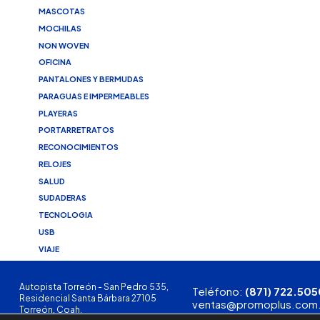
MASCOTAS
MOCHILAS
NON WOVEN
OFICINA
PANTALONES Y BERMUDAS
PARAGUAS E IMPERMEABLES
PLAYERAS
PORTARRETRATOS
RECONOCIMIENTOS
RELOJES
SALUD
SUDADERAS
TECNOLOGIA
USB
VIAJE
Autopista Torreón - San Pedro 535,
Teléfono:
(871) 722.505
Residencial Santa Bárbara 27105
ventas@promoplus.com
Torreón, Coah.