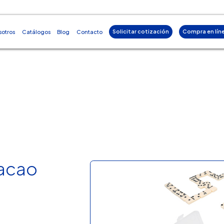
Solicitar cotización
Compra en lín
sotros
Catálogos
Blog
Contacto
acao