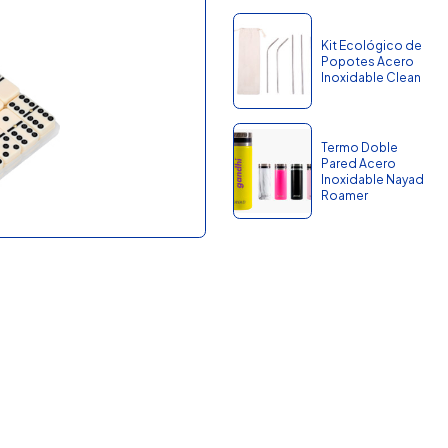
Kit Ecológico de
Popotes Acero
Inoxidable Clean
Termo Doble
Pared Acero
Inoxidable Nayad
Roamer