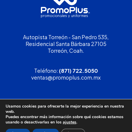
Autopista Torreón - San Pedro 535,
Residencial Santa Bárbara 27105
Torreón, Coah.
Teléfono:
(871) 722.5050
ventas@promoplus.com.mx
¡Solicita tu
cotización
!
Usamos cookies para ofrecerte la mejor experiencia en nuestra
web.
(800) 90 PROMO
Puedes encontrar más información sobre qué cookies estamos
usando o desactivarlas en los
ajustes
.