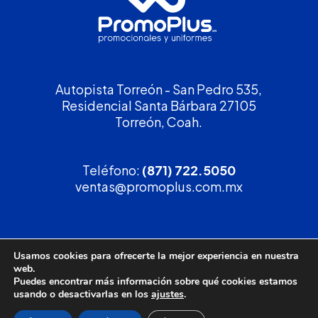
Autopista Torreón - San Pedro 535,
Residencial Santa Bárbara 27105
Torreón, Coah.
Teléfono:
(871) 722.5050
ventas@promoplus.com.mx
¡Solicita tu
cotización
!
Usamos cookies para ofrecerte la mejor experiencia en nuestra
web.
(800) 90 PROMO
Puedes encontrar más información sobre qué cookies estamos
usando o desactivarlas en los
ajustes
.