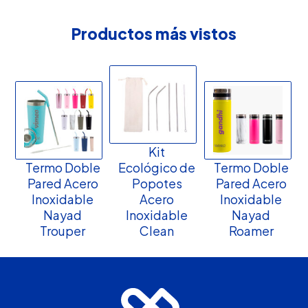
Productos más vistos
Kit
Termo Doble
Ecológico de
Termo Doble
Pared Acero
Popotes
Pared Acero
Inoxidable
Acero
Inoxidable
Nayad
Inoxidable
Nayad
Trouper
Clean
Roamer