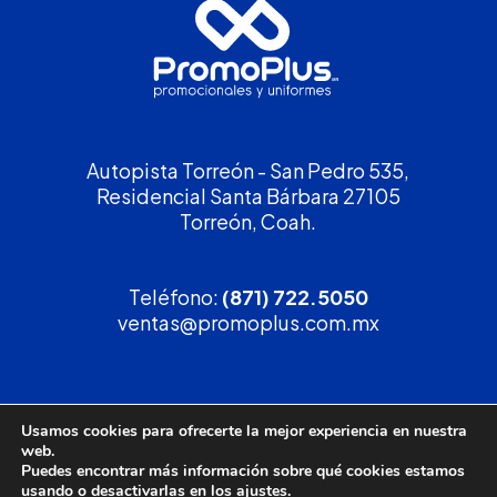
Autopista Torreón - San Pedro 535,
Residencial Santa Bárbara 27105
Torreón, Coah.
Teléfono:
(871) 722.5050
ventas@promoplus.com.mx
¡Solicita tu
cotización
!
Usamos cookies para ofrecerte la mejor experiencia en nuestra
web.
(800) 90 PROMO
Puedes encontrar más información sobre qué cookies estamos
usando o desactivarlas en los
ajustes
.