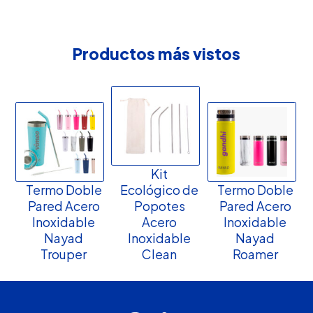
Productos más vistos
Kit
Termo Doble
Ecológico de
Termo Doble
Pared Acero
Popotes
Pared Acero
Inoxidable
Acero
Inoxidable
Nayad
Inoxidable
Nayad
Trouper
Clean
Roamer