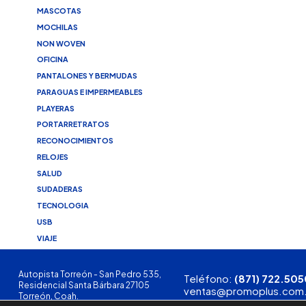
MASCOTAS
MOCHILAS
NON WOVEN
OFICINA
PANTALONES Y BERMUDAS
PARAGUAS E IMPERMEABLES
PLAYERAS
PORTARRETRATOS
RECONOCIMIENTOS
RELOJES
SALUD
SUDADERAS
TECNOLOGIA
USB
VIAJE
Autopista Torreón - San Pedro 535,
Teléfono:
(871) 722.505
Residencial Santa Bárbara 27105
ventas@promoplus.com
Torreón, Coah.