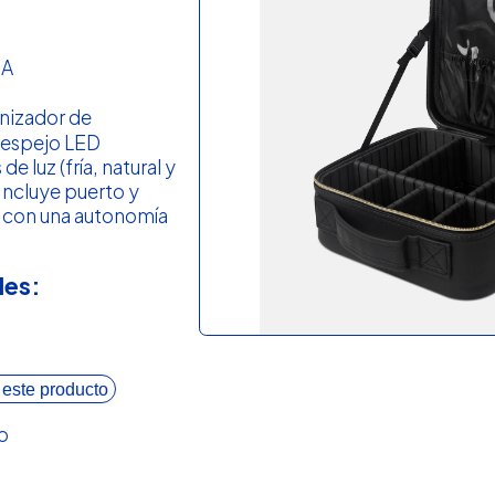
ZA
nizador de
 espejo LED
e luz (fría, natural y
. Incluye puerto y
, con una autonomía
les:
 este producto
o