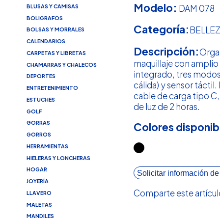
Modelo:
DAM 078
BLUSAS Y CAMISAS
BOLIGRAFOS
Categoría:
BELLE
BOLSAS Y MORRALES
CALENDARIOS
Descripción:
Orga
CARPETAS Y LIBRETAS
maquillaje con amplio
CHAMARRAS Y CHALECOS
integrado, tres modos d
DEPORTES
cálida) y sensor táctil
ENTRETENIMIENTO
cable de carga tipo C
ESTUCHES
de luz de 2 horas.
GOLF
GORRAS
Colores disponib
GORROS
HERRAMIENTAS
HIELERAS Y LONCHERAS
HOGAR
Solicitar información de
JOYERÍA
Comparte este artícul
LLAVERO
MALETAS
MANDILES